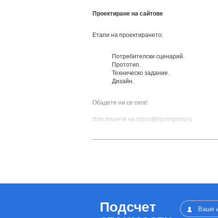
Проектиране на сайтове
Етапи на проектирането:
Потребителски сценарий.
Прототип.
Техническо задание.
Дизайн.
Обадете ни се сега!
Или пишете на mbox@iqcompany.ru
За да бъде сайтът надежден и функционален
формулирате задачите от самото начало. Ет
сайт включва създаване на прототипи на (о
Проектиране на сайта — тов
дизайнери и програмисти, р
отделните блокове.
Подсчет
На този етап се очертава целия спектър от 
обща дизайнерска концепция, разположение 