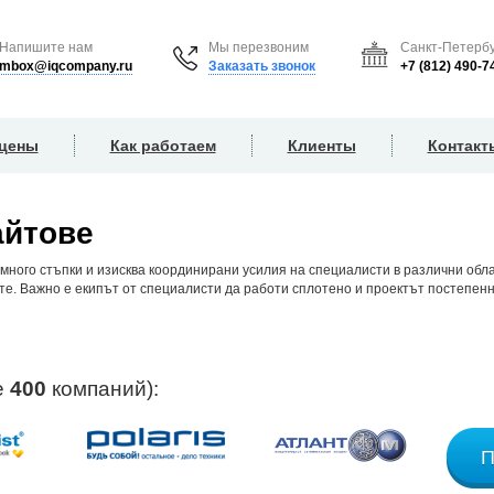
Напишите нам
Мы перезвоним
Санкт-Петербу
mbox@iqcompany.ru
Заказать звонок
+7 (812) 490-7
 цены
Как работаем
Клиенты
Контакт
айтове
много стъпки и изисква координирани усилия на специалисти в различни обл
е. Важно е екипът от специалисти да работи сплотено и проектът постепенно
е
400
компаний):
П