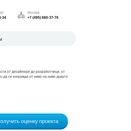
рг
Москва
4-34
+7 (495) 660-37-76
ы
асти от дизайнери до разработчици, от
 да се изгражда от ниво на ниво докато
олучить оценку проекта