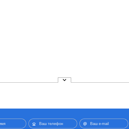
, и при това да изпълнява именно тези функции, които са необходими за
Ваш
о защо стартовия етап от изработката на сайта- неговото
проектиране
– има
браз на) бъдещето на продукта, ясен, мащабируем и разбираем.
а е съвкупност от дейности по изготвяне на техн
азработване на концепция на сайта, неговата ст
задачи, стоящи пред екипа от разработчици. Резултатът от работата е прототи
на основните елементи и други важни характеристики на ресурса.